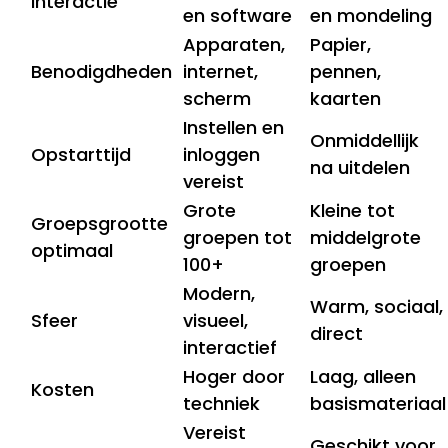
Interactie
en software
en mondeling
Apparaten,
Papier,
Benodigdheden
internet,
pennen,
scherm
kaarten
Instellen en
Onmiddellijk
Opstarttijd
inloggen
na uitdelen
vereist
Grote
Kleine tot
Groepsgrootte
groepen tot
middelgrote
optimaal
100+
groepen
Modern,
Warm, sociaal,
Sfeer
visueel,
direct
interactief
Hoger door
Laag, alleen
Kosten
techniek
basismateriaal
Vereist
Geschikt voor