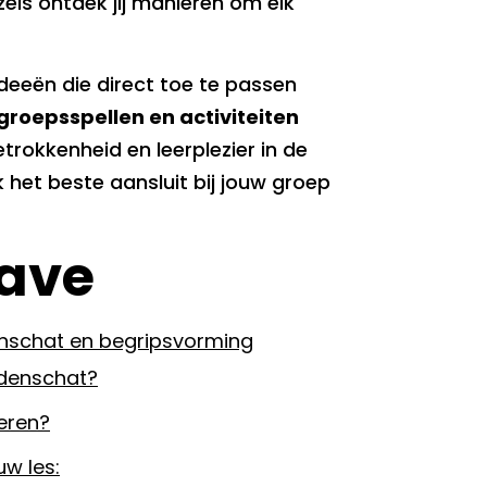
els ontdek jij manieren om elk
ideeën die direct toe te passen
groepsspellen en activiteiten
trokkenheid en leerplezier in de
 het beste aansluit bij jouw groep
ave
enschat en begripsvorming
rdenschat?
leren?
uw les: