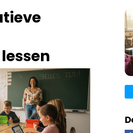
atieve
 lessen
D