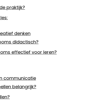
e praktijk?
les:
reatief denken
rooms didactisch?
oms effectief voor leren?
 en communicatie
llen belangrijk?
llen?