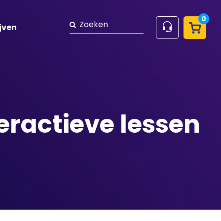
0
Zoeken
jven
eractieve lessen