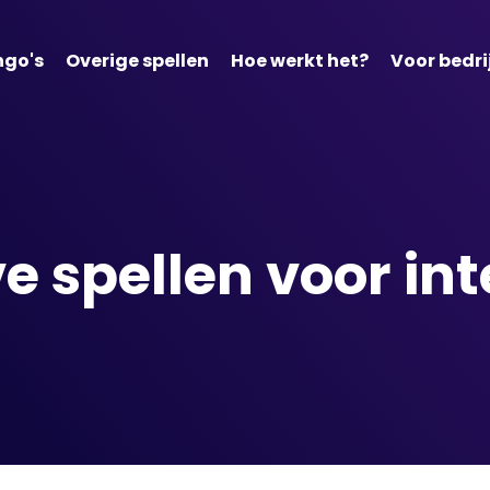
ngo's
Overige spellen
Hoe werkt het?
Voor bedri
e spellen voor int