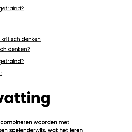
getraind?
 kritisch denken
isch denken?
getraind?
:
atting
n combineren woorden met
en spelenderwijs, wat het leren