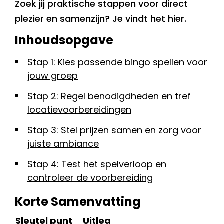
Zoek jij praktische stappen voor direct
plezier en samenzijn? Je vindt het hier.
Inhoudsopgave
Stap 1: Kies passende bingo spellen voor
jouw groep
Stap 2: Regel benodigdheden en tref
locatievoorbereidingen
Stap 3: Stel prijzen samen en zorg voor
juiste ambiance
Stap 4: Test het spelverloop en
controleer de voorbereiding
Korte Samenvatting
Sleutel punt
Uitleg