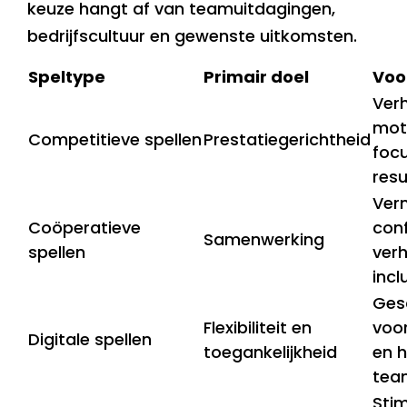
keuze hangt af van teamuitdagingen,
bedrijfscultuur en gewenste uitkomsten.
Speltype
Primair doel
Voo
Ver
moti
Competitieve spellen
Prestatiegerichtheid
foc
resu
Ver
Coöperatieve
conf
Samenwerking
spellen
ver
incl
Ges
Flexibiliteit en
voo
Digitale spellen
toegankelijkheid
en h
tea
Sti