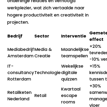
onderlinge relaties en verhoogd
werkplezier, wat zich vertaalde naar
hogere productiviteit en creativiteit in
projecten.
Gemet
Bedrijf
Sector
Interventie
effect
+20%
Mediabedrijf
Media &
Maandelijkse
tevrede
Amsterdam
Creatie
teamspellen
-10% ve
IT-
Wekelijkse
+15%
consultancy
Technologie
digitale
kennisde
Rotterdam
quizzen
tussen 
+30%
Kwartaal
Retailketen
samenw
Retail
escape
Nederland
manage
rooms
vloer