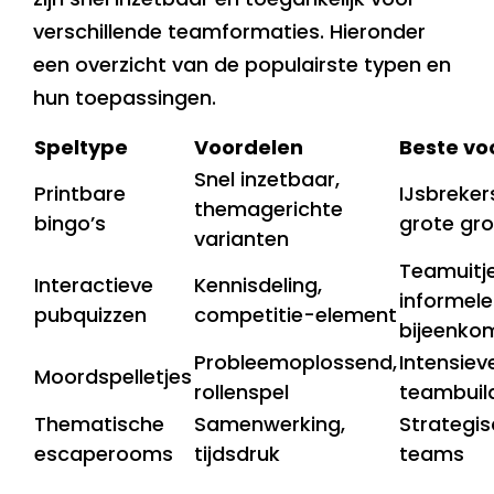
verschillende teamformaties. Hieronder
een overzicht van de populairste typen en
hun toepassingen.
Speltype
Voordelen
Beste vo
Snel inzetbaar,
Printbare
IJsbreker
themagerichte
bingo’s
grote gr
varianten
Teamuitje
Interactieve
Kennisdeling,
informele
pubquizzen
competitie-element
bijeenko
Probleemoplossend,
Intensiev
Moordspelletjes
rollenspel
teambuil
Thematische
Samenwerking,
Strategi
escaperooms
tijdsdruk
teams