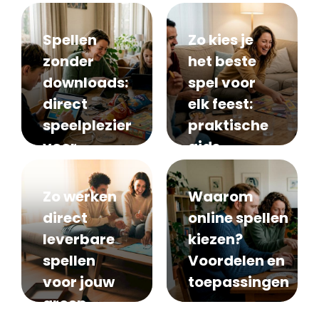
Spellen
Zo kies je
zonder
het beste
downloads:
spel voor
direct
elk feest:
speelplezier
praktische
voor
gids
groepen
Zo werken
Waarom
direct
online spellen
leverbare
kiezen?
spellen
Voordelen en
voor jouw
toepassingen
groep