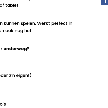
f tablet.
n kunnen spelen. Werkt perfect in
ren ook nog het
oor onderweg?
der z’n eigen!)
o's