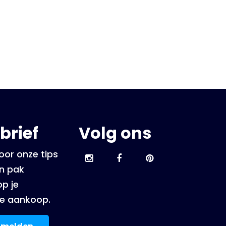
brief
Volg ons
oor onze tips
én pak
p je
e aankoop.