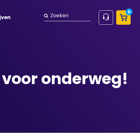
0
Zoeken
jven
n voor onderweg!