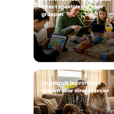
direct speelplezier voor
groepen
Zo gebruik je printbare
spellen voor direct plezier