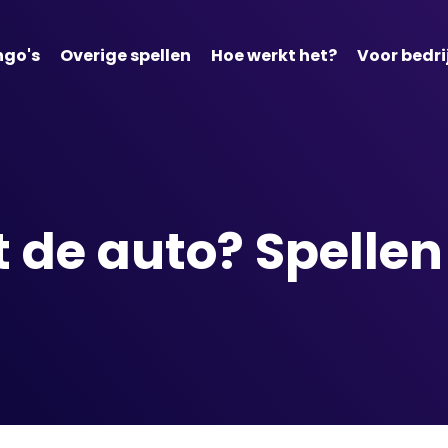
ngo's
Overige spellen
Hoe werkt het?
Voor bedri
 de auto? Spelle