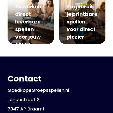
Zo werken
Zo gebruik
direct
je printbare
leverbare
spellen
spellen
voor direct
voor jouw
plezier
groep
Contact
GoedkopeGroepsspellen.nl
Langestraat 2
7047 AP Braamt