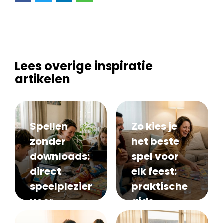
Lees overige inspiratie
artikelen
Spellen
Zo kies je
zonder
het beste
downloads:
spel voor
direct
elk feest:
speelplezier
praktische
voor
gids
groepen