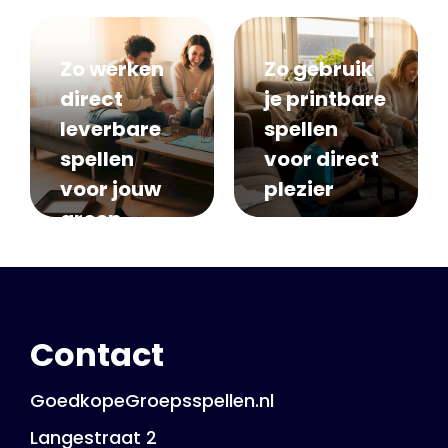
groepen
Zo werken
Zo gebruik
direct
je printbare
leverbare
spellen
spellen
voor direct
voor jouw
plezier
groep
Contact
GoedkopeGroepsspellen.nl
Langestraat 2