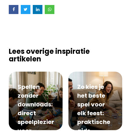
Lees overige inspiratie
artikelen
Spellen
Zo kies je
zonder
het beste
downloads:
spel voor
direct
elk feest:
speelplezier
praktische
voor
gids