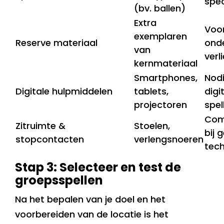
spec
(bv. ballen)
Extra
Voo
exemplaren
Reserve materiaal
onde
van
verl
kernmateriaal
Smartphones,
Nod
Digitale hulpmiddelen
tablets,
digi
projectoren
spel
Com
Zitruimte &
Stoelen,
bij 
stopcontacten
verlengsnoeren
tech
Stap 3: Selecteer en test de
groepsspellen
Na het bepalen van je doel en het
voorbereiden van de locatie is het