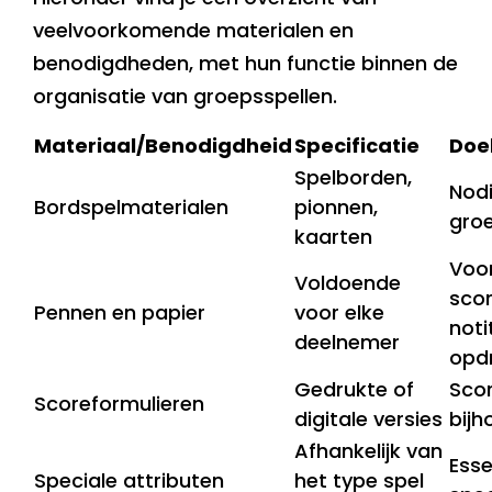
veelvoorkomende materialen en
benodigdheden, met hun functie binnen de
organisatie van groepsspellen.
Materiaal/Benodigdheid
Specificatie
Doe
Spelborden,
Nodi
Bordspelmaterialen
pionnen,
gro
kaarten
Voo
Voldoende
scor
Pennen en papier
voor elke
noti
deelnemer
opd
Gedrukte of
Scor
Scoreformulieren
digitale versies
bij
Afhankelijk van
Esse
Speciale attributen
het type spel