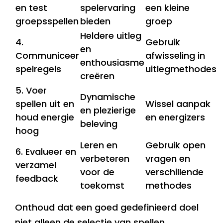
en test
spelervaring
een kleine
groepsspellen
bieden
groep
Heldere uitleg
4.
Gebruik
en
Communiceer
afwisseling in
enthousiasme
spelregels
uitlegmethodes
creëren
5. Voer
Dynamische
spellen uit en
Wissel aanpak
en plezierige
houd energie
en energizers
beleving
hoog
Leren en
Gebruik open
6. Evalueer en
verbeteren
vragen en
verzamel
voor de
verschillende
feedback
toekomst
methodes
Onthoud dat een goed gedefinieerd doel
niet alleen de selectie van spellen