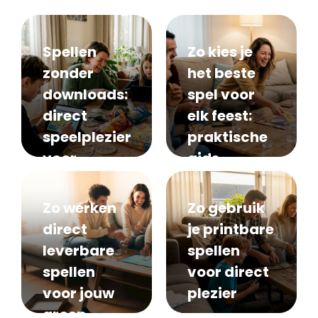
Spellen
Zo kies je
zonder
het beste
downloads:
spel voor
direct
elk feest:
speelplezier
praktische
voor
gids
groepen
Zo werken
Zo gebruik
direct
je printbare
leverbare
spellen
spellen
voor direct
voor jouw
plezier
groep