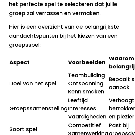
het perfecte spel te selecteren dat jullie
groep zal verrassen en vermaken.
Hier is een overzicht van de belangrijkste
aandachtspunten bij het kiezen van een
groepsspel:
Waarom
Aspect
Voorbeelden
belangri
Teambuilding
Bepaalt s
Doel van het spel
Ontspanning
aanpak
Kennismaken
Leeftijd
Verhoogt
Groepssamenstelling
Interesses
betrokke
Vaardigheden
en plezier
Competitief
Past bij
Soort spel
Samenwerking
groepsdy