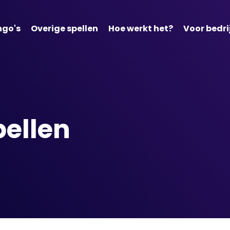
ngo's
Overige spellen
Hoe werkt het?
Voor bedri
pellen