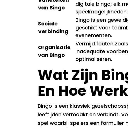
digitale bingo; elk m
van Bingo
speelmogelijkheden.
Bingo is een geweldig
Sociale
geschikt voor teambu
Verbinding
evenementen.
Vermijd fouten zoals
Organisatie
inadequate voorbere
van Bingo
optimaliseren.
Wat Zijn Bin
En Hoe Werk
Bingo is een klassiek gezelschapss
leeftijden vermaakt en verbindt. V
spel waarbij spelers een formulier