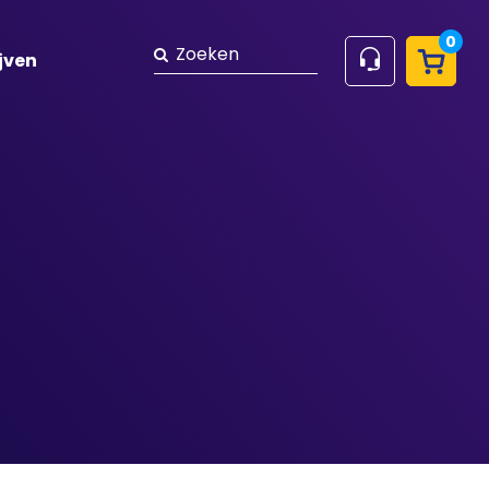
0
Zoeken
jven