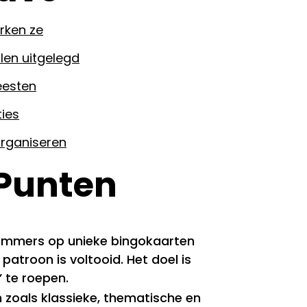
rken ze
len uitgelegd
eesten
ties
organiseren
 Punten
ummers op unieke bingokaarten
patroon is voltooid. Het doel is
’ te roepen.
en zoals klassieke, thematische en