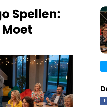
o Spellen:
e Moet
D