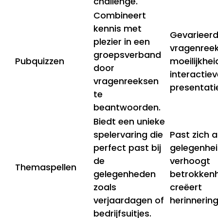
challenge.
Combineert
kennis met
Gevarieer
plezier in een
vragenreek
groepsverband
Pubquizzen
moeilijkhe
door
interactiev
vragenreeksen
presentati
te
beantwoorden.
Biedt een unieke
spelervaring die
Past zich a
perfect past bij
gelegenhei
de
verhoogt
Themaspellen
gelegenheden
betrokkenh
zoals
creëert
verjaardagen of
herinnering
bedrijfsuitjes.