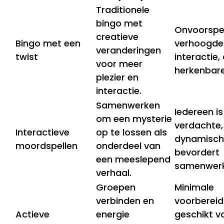
Traditionele
bingo met
Onvoorspe
creatieve
Bingo met een
verhoogde
veranderingen
twist
interactie,
voor meer
herkenbare
plezier en
interactie.
Samenwerken
Iedereen is
om een mysterie
verdachte,
Interactieve
op te lossen als
dynamisch 
moordspellen
onderdeel van
bevordert
een meeslepend
samenwerk
verhaal.
Groepen
Minimale
verbinden en
voorbereid
Actieve
energie
geschikt vo