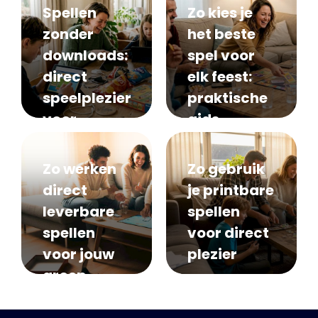
Spellen
Zo kies je
zonder
het beste
downloads:
spel voor
direct
elk feest:
speelplezier
praktische
voor
gids
groepen
Zo werken
Zo gebruik
direct
je printbare
leverbare
spellen
spellen
voor direct
voor jouw
plezier
groep