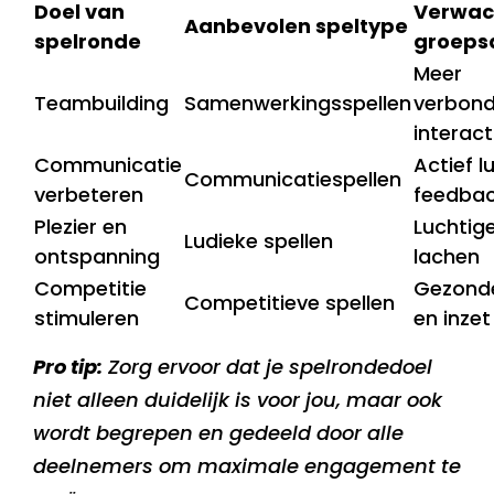
Doel van
Verwac
Aanbevolen speltype
spelronde
groeps
Meer
Teambuilding
Samenwerkingsspellen
verbond
interact
Communicatie
Actief l
Communicatiespellen
verbeteren
feedbac
Plezier en
Luchtige
Ludieke spellen
ontspanning
lachen
Competitie
Gezonde 
Competitieve spellen
stimuleren
en inzet
Pro tip:
Zorg ervoor dat je spelrondedoel
niet alleen duidelijk is voor jou, maar ook
wordt begrepen en gedeeld door alle
deelnemers om maximale engagement te