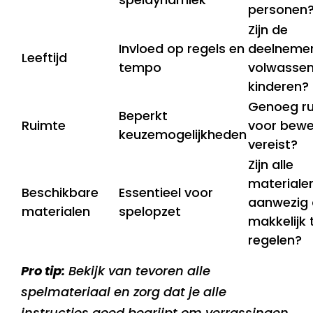
personen
Zijn de
Invloed op regels en
deelneme
Leeftijd
tempo
volwassen
kinderen?
Genoeg r
Beperkt
Ruimte
voor bewe
keuzemogelijkheden
vereist?
Zijn alle
materiale
Beschikbare
Essentieel voor
aanwezig 
materialen
spelopzet
makkelijk 
regelen?
Pro tip:
Bekijk van tevoren alle
spelmateriaal en zorg dat je alle
instructies goed begrijpt om verrassingen