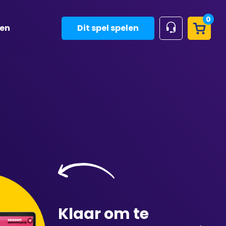
0
ven
Dit spel spelen
Klaar om te