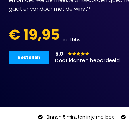
en ontdek wie de meeste antwoorden goed he
gaat er vandoor met de winst?
€ 19,95
incl btw
5.0
Bestellen
Door klanten beoordeeld
Binnen 5 minuten in je mailbox