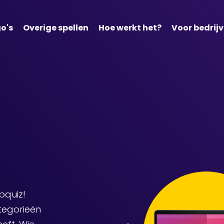
o's
Overige spellen
Hoe werkt het?
Voor bedrij
bquiz!
tegorieën