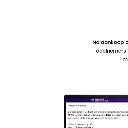
Na aankoop on
deelnemers i
m