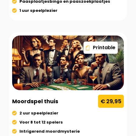
Paasplaatjesbingo en paaszoekplaatjes
1 uur speelplezier
Printable
Moordspel thuis
€ 29,95
2 uur speelplezier
Voor 8 tot 12 spelers
Intrigerend moordmysterie