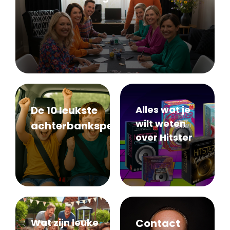
De 10 leukste
Alles wat je
wilt weten
achterbankspelletjes
over Hitster
Wat zijn leuke
Contact