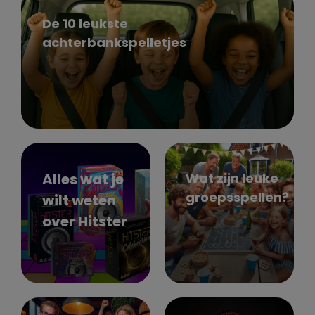
De 10 leukste
achterbankspelletjes
Alles wat je
Wat zijn leuke
groepsspellen?
wilt weten
over Hitster