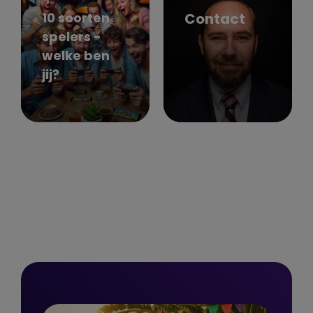
10 soorten
Contact
spelers -
welke ben
jij?