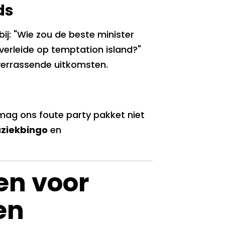
ds
j: "Wie zou de beste minister
e verleide op temptation island?"
errassende uitkomsten.
mag ons foute party pakket niet
ziekbingo
en
en voor
en