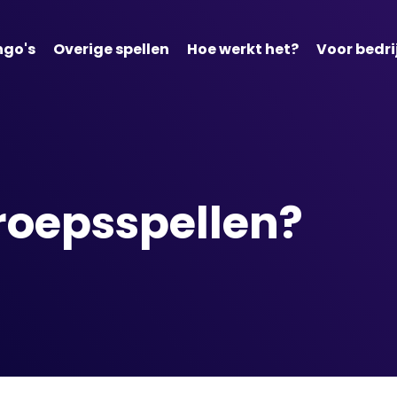
ngo's
Overige spellen
Hoe werkt het?
Voor bedri
groepsspellen?