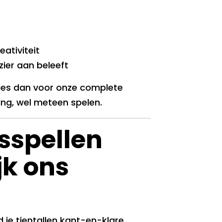
eativiteit
zier aan beleeft
 Kies dan voor onze complete
ng, wel meteen spelen.
sspellen
jk ons
d je tientallen kant-en-klare