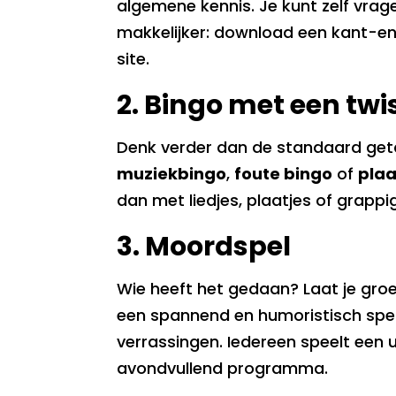
algemene kennis. Je kunt zelf vra
makkelijker: download een kant-e
site.
2. Bingo met een twi
Denk verder dan de standaard geta
muziekbingo
,
foute bingo
of
p
laa
dan met liedjes, plaatjes of grappi
3. Moordspel
Wie heeft het gedaan? Laat je groe
een spannend en humoristisch spel
verrassingen. Iedereen speelt een 
avondvullend programma.