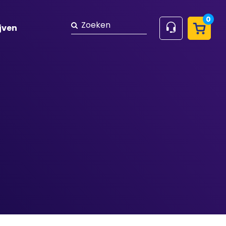
0
Zoeken
jven