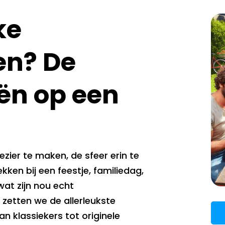
ke
en? De
ën op een
zier te maken, de sfeer erin te
kken bij een feestje, familiedag,
at zijn nou echt
g zetten we de allerleukste
an klassiekers tot originele