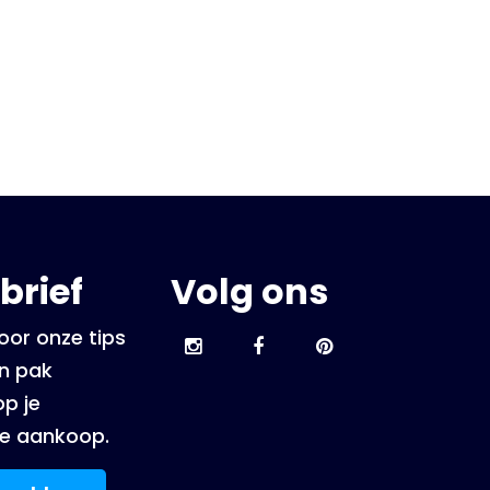
brief
Volg ons
oor onze tips
én pak
p je
e aankoop.