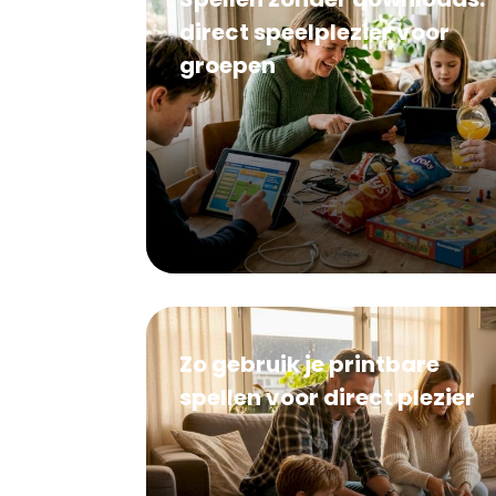
direct speelplezier voor
groepen
Zo gebruik je printbare
spellen voor direct plezier