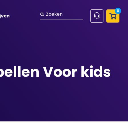
0
Zoeken
jven
ellen Voor kids