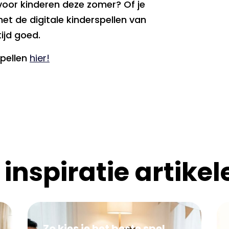
voor kinderen deze zomer? Of je
met de digitale kinderspellen van
ijd goed.
spellen
hier!
 inspiratie artikel
Zo kies je het beste spel