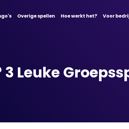
ngo's
Overige spellen
Hoe werkt het?
Voor bedri
 3 Leuke Groepssp