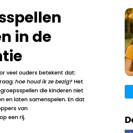
sspellen
n in de
tie
r veel ouders betekent dat:
 vraag:
hoe houd ik ze bezig?
Het
e groepsspellen die kinderen niet
n en laten samenspelen. En dat
toppers van
p een rij.
D